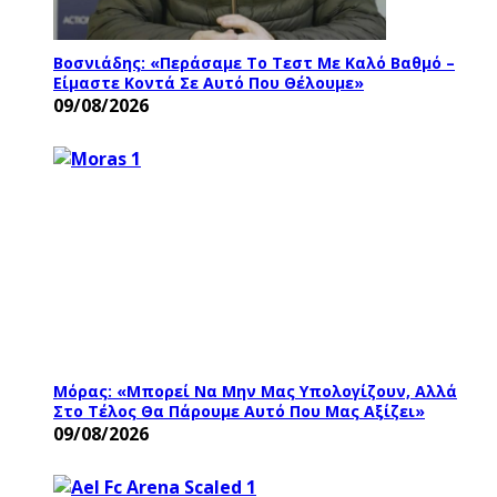
Βοσνιάδης: «Περάσαμε Το Τεστ Με Καλό Βαθμό –
Είμαστε Κοντά Σε Αυτό Που Θέλουμε»
09/08/2026
Μόρας: «Μπορεί Να Μην Μας Υπολογίζουν, Αλλά
Στο Τέλος Θα Πάρουμε Αυτό Που Μας Αξίζει»
09/08/2026