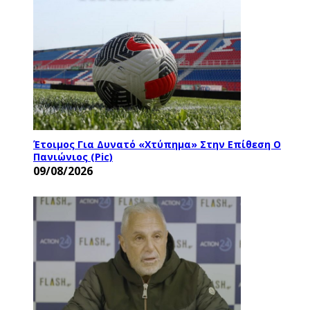
Έτοιμος Για Δυνατό «χτύπημα» Στην Επίθεση Ο
Πανιώνιος (pic)
09/08/2026