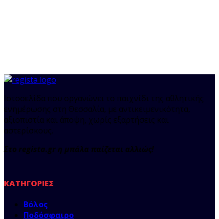
Ιστοσελίδα που οργανώνει το παιχνίδι της αθλητικής
ενημέρωσης στη Θεσσαλία, με αντικειμενικότητα,
αξιοπιστία και άποψη, χωρίς εξαρτήσεις και
αστερίσκους.
Στο regista.gr η μπάλα παίζεται αλλιώς!
ΚΑΤΗΓΟΡΊΕΣ
Βόλος
Ποδόσφαιρο