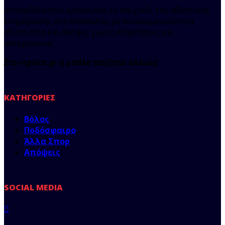
Ιστοσελίδα που οργανώνει το παιχνίδι της αθλητικής
ενημέρωσης στη Θεσσαλία, με αντικειμενικότητα,
αξιοπιστία και άποψη, χωρίς εξαρτήσεις και
αστερίσκους.
Στο regista.gr η μπάλα παίζεται αλλιώς!
ΚΑΤΗΓΟΡΊΕΣ
Βόλος
Ποδόσφαιρο
Άλλα Σπορ
Απόψεις
SOCIAL MEDIA