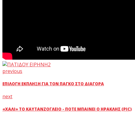
previous
ΕΠΙΛΟΓΉ ΈΚΠΛΗΞΗ ΓΙΑ ΤΟΝ ΠΆΓΚΟ ΣΤΟ ΔΙΑΓΌΡΑ
next
«ΧΑΛΊ» ΤΟ ΚΑΥΤΑΝΖΌΓΛΕΙΟ - ΠΌΤΕ ΜΠΑΊΝΕΙ Ο ΗΡΑΚΛΉΣ (PIC)