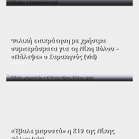
Φιλική επικράτηση με χρήσιμα
συμπεράσματα για τη Νίκη Βόλου –
«Πάλεψε» ο Σαρακηνός (vid)
08/08/2026
«Έβαλε μπροστά» η Κ19 της Νίκης
Βόλου (pic)