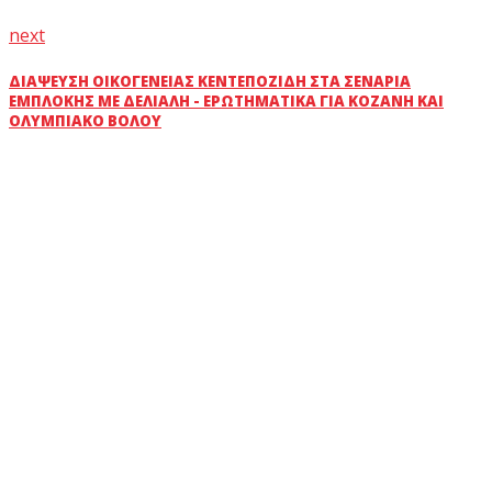
next
ΔΙΆΨΕΥΣΗ ΟΙΚΟΓΈΝΕΙΑΣ ΚΕΝΤΕΠΟΖΊΔΗ ΣΤΑ ΣΕΝΆΡΙΑ
ΕΜΠΛΟΚΉΣ ΜΕ ΔΕΛΙΑΛΉ - ΕΡΩΤΗΜΑΤΙΚΆ ΓΙΑ ΚΟΖΆΝΗ ΚΑΙ
ΟΛΥΜΠΙΑΚΌ ΒΌΛΟΥ