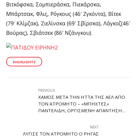
Βιτκόφσκα, Σομπιεράσκα, Πιεκάρσκα,
Μπάρτσακ, Φλις, Ρόγκους (46′ Ζγκόντα), Βίτεκ
(79′ Κλίμζακ), Ζιελίνσκα (69′ Σβίρσκα), Λάγκοζ(46′
Βούρας), Σβιάτσεκ (86′ Νζάνγκου).
HIGHLIGHT2
PREVIOUS
ΧΑΜΌΣ ΜΕΤΆ ΤΗΝ ΉΤΤΑ ΤΗΣ ΑΕΛ ΑΠΌ
ΤΟΝ ΑΤΡΌΜΗΤΟ – «ΜΠΗΧΤΈΣ»
ΠΑΝΤΕΛΊΔΗ, ΟΡΓΙΣΜΈΝΗ ΑΠΆΝΤΗΣΗ
ΚΈΡΚΕΖ!
NEXT
ΛΎΓΙΣΕ ΤΟΝ ΑΤΡΌΜΗΤΟ Ο ΡΉΓΑΣ