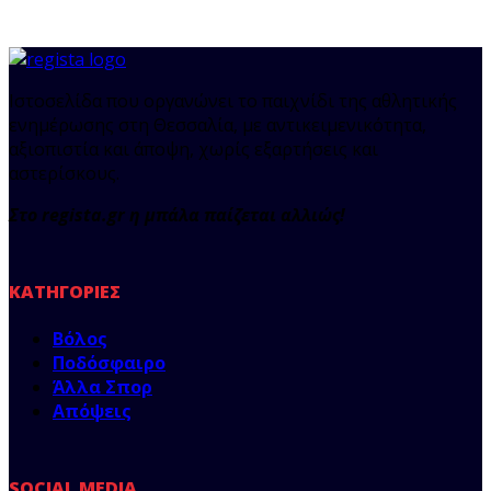
Ιστοσελίδα που οργανώνει το παιχνίδι της αθλητικής
ενημέρωσης στη Θεσσαλία, με αντικειμενικότητα,
αξιοπιστία και άποψη, χωρίς εξαρτήσεις και
αστερίσκους.
Στο regista.gr η μπάλα παίζεται αλλιώς!
ΚΑΤΗΓΟΡΊΕΣ
Βόλος
Ποδόσφαιρο
Άλλα Σπορ
Απόψεις
SOCIAL MEDIA