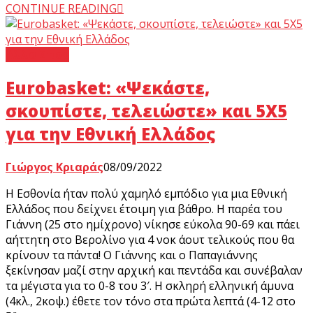
CONTINUE READING
Άλλα Σπορ
Eurobasket: «Ψεκάστε,
σκουπίστε, τελειώστε» και 5Χ5
για την Εθνική Ελλάδος
Γιώργος Κριαράς
08/09/2022
Η Εσθονία ήταν πολύ χαμηλό εμπόδιο για μια Εθνική
Ελλάδος που δείχνει έτοιμη για βάθρο. Η παρέα του
Γιάννη (25 στο ημίχρονο) νίκησε εύκολα 90-69 και πάει
αήττητη στο Βερολίνο για 4 νοκ άουτ τελικούς που θα
κρίνουν τα πάντα! Ο Γιάννης και ο Παπαγιάννης
ξεκίνησαν μαζί στην αρχική και πεντάδα και συνέβαλαν
τα μέγιστα για το 0-8 του 3′. Η σκληρή ελληνική άμυνα
(4κλ., 2κοψ.) έθετε τον τόνο στα πρώτα λεπτά (4-12 στο