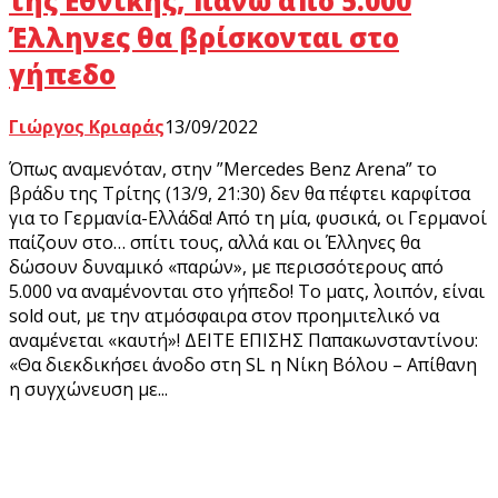
της Εθνικής, πάνω από 5.000
Έλληνες θα βρίσκονται στο
γήπεδο
Γιώργος Κριαράς
13/09/2022
Όπως αναμενόταν, στην ”Mercedes Benz Arena” το
βράδυ της Τρίτης (13/9, 21:30) δεν θα πέφτει καρφίτσα
για το Γερμανία-Ελλάδα! Από τη μία, φυσικά, οι Γερμανοί
παίζουν στο… σπίτι τους, αλλά και οι Έλληνες θα
δώσουν δυναμικό «παρών», με περισσότερους από
5.000 να αναμένονται στο γήπεδο! Το ματς, λοιπόν, είναι
sold out, με την ατμόσφαιρα στον προημιτελικό να
αναμένεται «καυτή»! ΔΕΙΤΕ ΕΠΙΣΗΣ Παπακωνσταντίνου:
«Θα διεκδικήσει άνοδο στη SL η Νίκη Βόλου – Απίθανη
η συγχώνευση με...