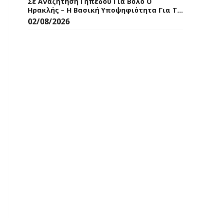
Σε Αναζήτηση Γηπέδου Για Βόλο Ο
Ηρακλής – Η Βασική Υποψηφιότητα Για Το
Ματς Κυπέλλου
02/08/2026