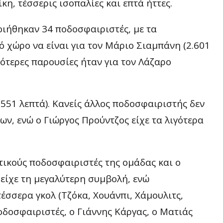
κη, τέσσερις ισοπαλίες και επτά ήττες.
ιήθηκαν 34 ποδοσφαιριστές, με τα
ό χώρο να είναι για τον Μάριο Σιαμπάνη (2.601
σότερες παρουσίες ήταν για τον Λάζαρο
.551 λεπτά). Κανείς άλλος ποδοσφαιριστής δεν
ων, ενώ ο Γιώργος Προύντζος είχε τα λιγότερα
τικούς ποδοσφαιριστές της ομάδας και ο
είχε τη μεγαλύτερη συμβολή, ενώ
έσσερα γκολ (Τζόκα, Χουάνπι, Χάμουλιτς,
ποδοσφαιριστές, ο Γιάννης Κάργας, ο Ματιάς