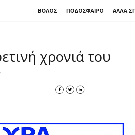
ΒΌΛΟΣ
ΠΟΔΌΣΦΑΙΡΟ
ΆΛΛΑ Σ
φετινή χρονιά του
»