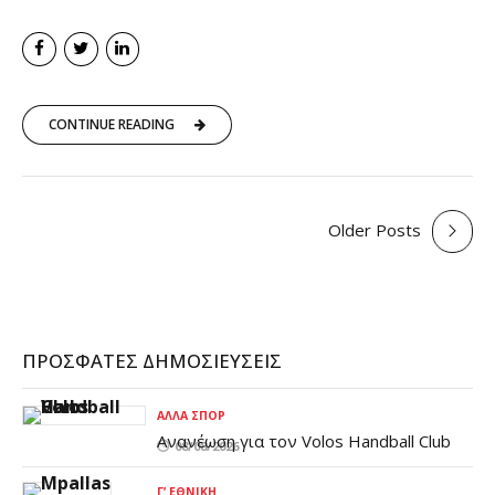
CONTINUE READING
Older Posts
ΠΡΌΣΦΑΤΕΣ ΔΗΜΟΣΙΕΎΣΕΙΣ
ΆΛΛΑ ΣΠΟΡ
Ανανέωση για τον Volos Handball Club
08/08/2026
Γ’ ΕΘΝΙΚΉ