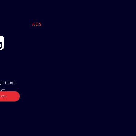
ADS
gista και
νέα.