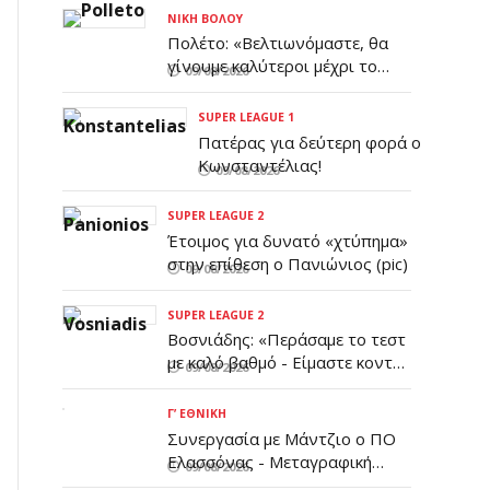
ΝΊΚΗ ΒΌΛΟΥ
Πολέτο: «Βελτιωνόμαστε, θα
γίνουμε καλύτεροι μέχρι το
09/08/2026
πρώτο επίσημο ματς»
SUPER LEAGUE 1
Πατέρας για δεύτερη φορά ο
Κωνσταντέλιας!
09/08/2026
SUPER LEAGUE 2
Έτοιμος για δυνατό «χτύπημα»
στην επίθεση ο Πανιώνιος (pic)
09/08/2026
SUPER LEAGUE 2
Βοσνιάδης: «Περάσαμε το τεστ
με καλό βαθμό - Είμαστε κοντά
09/08/2026
σε αυτό που θέλουμε»
Γ’ ΕΘΝΙΚΉ
Συνεργασία με Μάντζιο ο ΠΟ
Ελασσόνας - Μεταγραφική
09/08/2026
ενίσχυση στην άμυνα (pic)