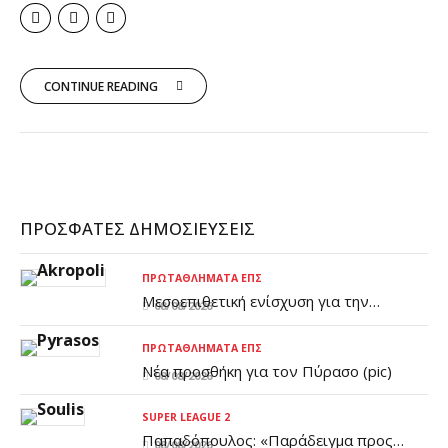
CONTINUE READING
ΠΡΌΣΦΑΤΕΣ ΔΗΜΟΣΙΕΎΣΕΙΣ
ΠΡΩΤΑΘΛΉΜΑΤΑ ΕΠΣ
Μεσοεπιθετική ενίσχυση για την
08/08/2026
Ακρόπολη
ΠΡΩΤΑΘΛΉΜΑΤΑ ΕΠΣ
Νέα προσθήκη για τον Πύρασο (pic)
08/08/2026
SUPER LEAGUE 2
Παπαδόπουλος: «Παράδειγμα προς
08/08/2026