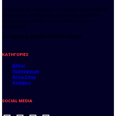
Ιστοσελίδα που οργανώνει το παιχνίδι της αθλητικής
ενημέρωσης στη Θεσσαλία, με αντικειμενικότητα,
αξιοπιστία και άποψη, χωρίς εξαρτήσεις και
αστερίσκους.
Στο regista.gr η μπάλα παίζεται αλλιώς!
ΚΑΤΗΓΟΡΊΕΣ
Βόλος
Ποδόσφαιρο
Άλλα Σπορ
Απόψεις
SOCIAL MEDIA