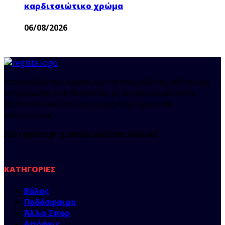
καρδιτσιώτικο χρώμα
06/08/2026
Ιστοσελίδα που οργανώνει το παιχνίδι της αθλητικής
ενημέρωσης στη Θεσσαλία, με αντικειμενικότητα,
αξιοπιστία και άποψη, χωρίς εξαρτήσεις και
αστερίσκους.
Στο regista.gr η μπάλα παίζεται αλλιώς!
ΚΑΤΗΓΟΡΊΕΣ
Βόλος
Ποδόσφαιρο
Άλλα Σπορ
Απόψεις