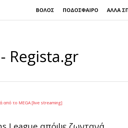
ΒΌΛΟΣ
ΠΟΔΌΣΦΑΙΡΟ
ΆΛΛΑ Σ
 Regista.gr
ns League απόψε ζωντανά