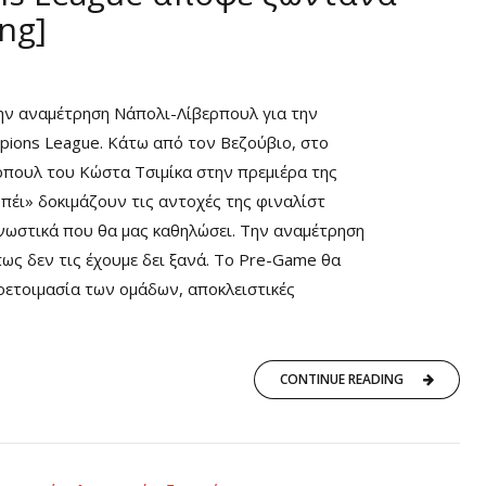
ng]
ην αναμέτρηση Νάπολι-Λίβερπουλ για την
pions League. Κάτω από τον Βεζούβιο, στο
ρπουλ του Κώστα Τσιμίκα στην πρεμιέρα της
πέι» δοκιμάζουν τις αντοχές της φιναλίστ
νωστικά που θα μας καθηλώσει. Την αναμέτρηση
ως δεν τις έχουμε δει ξανά. Το Pre-Game θα
ροετοιμασία των ομάδων, αποκλειστικές
CONTINUE READING