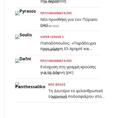
την Ακρόπολη
08/08/2026
ΠΡΩΤΑΘΛΉΜΑΤΑ ΕΠΣ
Νέα προσθήκη για τον Πύρασο
(pic)
08/08/2026
SUPER LEAGUE 2
Παπαδόπουλος: «Παράδειγμα
προς μίμηση Ελ Αραμπί και
08/08/2026
Σέμπα»
ΠΡΩΤΑΘΛΉΜΑΤΑ ΕΠΣ
Ενίσχυση στη γραμμή κρούσης
για τη Δάφνη (pic)
08/08/2026
ΝΠΣ ΒΌΛΟΣ
Τη Δευτέρα το φιλανθρωπικό
τουρνουά ποδοσφαίρου στο
08/08/2026
Βόλο – Όλες οι λεπτομέρειες