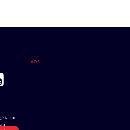
ADS
gista και
νέα.