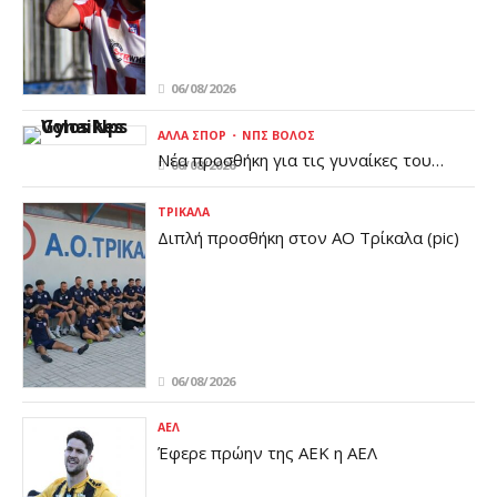
06/08/2026
ΆΛΛΑ ΣΠΟΡ
ΝΠΣ ΒΌΛΟΣ
Νέα προσθήκη για τις γυναίκες του
06/08/2026
Βόλου (pic)
ΤΡΊΚΑΛΑ
Διπλή προσθήκη στον ΑΟ Τρίκαλα (pic)
06/08/2026
ΑΕΛ
Έφερε πρώην της ΑΕΚ η ΑΕΛ