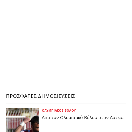
ομάδα της Μόντσα, που αγωνίζεται στη Serie B. Εκεί θα
συναντήσει τους Σίλβιο Μπερλουσκόνι και Αντριάνο
Γκαλιάνι που ηγούνται της ομάδας, αλλά και τον Κέβιν Πρίνς
Μπόατενγκ.
CONTINUE READING
ΠΡΌΣΦΑΤΕΣ ΔΗΜΟΣΙΕΎΣΕΙΣ
ΟΛΥΜΠΙΑΚΌΣ ΒΌΛΟΥ
Από τον Ολυμπιακό Βόλου στον Αστέρα
Βάρης (pic)