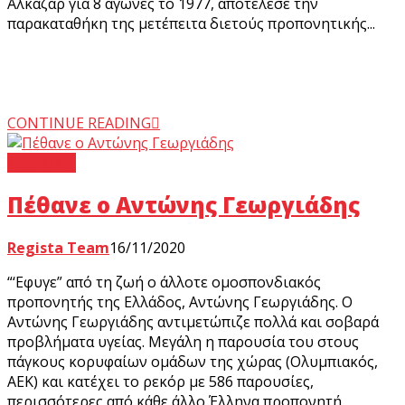
Αλκαζάρ για 8 αγώνες το 1977, αποτέλεσε την
παρακαταθήκη της μετέπειτα διετούς προπονητικής...
CONTINUE READING
Regista +
Πέθανε ο Αντώνης Γεωργιάδης
Regista Team
16/11/2020
“‘Εφυγε” από τη ζωή ο άλλοτε ομοσπονδιακός
προπονητής της Ελλάδος, Αντώνης Γεωργιάδης. Ο
Αντώνης Γεωργιάδης αντιμετώπιζε πολλά και σοβαρά
προβλήματα υγείας. Μεγάλη η παρουσία του στους
πάγκους κορυφαίων ομάδων της χώρας (Ολυμπιακός,
ΑΕΚ) και κατέχει το ρεκόρ με 586 παρουσίες,
περισσότερες από κάθε άλλο Έλληνα προπονητή.