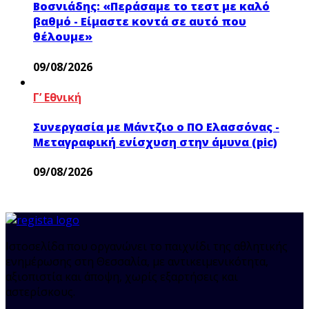
Βοσνιάδης: «Περάσαμε το τεστ με καλό
βαθμό - Είμαστε κοντά σε αυτό που
θέλουμε»
09/08/2026
Γ’ Εθνική
Συνεργασία με Μάντζιο ο ΠΟ Ελασσόνας -
Μεταγραφική ενίσχυση στην άμυνα (pic)
09/08/2026
Ιστοσελίδα που οργανώνει το παιχνίδι της αθλητικής
ενημέρωσης στη Θεσσαλία, με αντικειμενικότητα,
αξιοπιστία και άποψη, χωρίς εξαρτήσεις και
αστερίσκους.