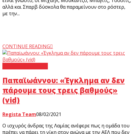
είναι γνωστό, οι Μιχαήλ, Μουκαντζό, Μπάγιτς, Τσόσιτς,
αλλά και Σπαρβ δύσκολα θα παραμείνουν στο ρόστερ,
με την...
CONTINUE READING
Super League 1
ΑΕΛ
Παπαϊωάννου: «Έγκλημα αν δεν
πάρουμε τους τρεις βαθμούς»
(vid)
Regista Team
08/02/2021
O ισχυρός άνδρας της Λαμίας ανέφερε πως η ομάδα του
πρέπει να πάρει τη νίκη στον αγώνα με την ΑΕΛ που δεν