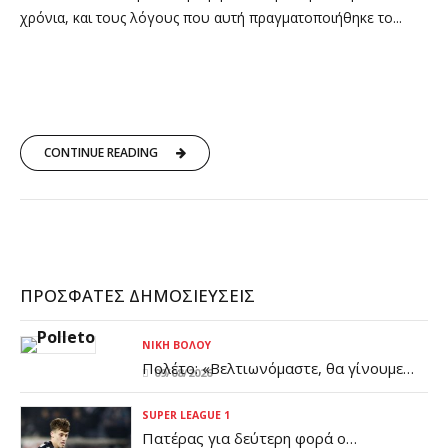
χρόνια, και τους λόγους που αυτή πραγματοποιήθηκε το...
CONTINUE READING
ΠΡΌΣΦΑΤΕΣ ΔΗΜΟΣΙΕΎΣΕΙΣ
ΝΊΚΗ ΒΌΛΟΥ
Πολέτο: «Βελτιωνόμαστε, θα γίνουμε
09/08/2026
καλύτεροι μέχρι το πρώτο επίσημο
ματς»
SUPER LEAGUE 1
Πατέρας για δεύτερη φορά ο