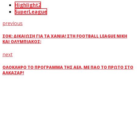
Highlight2
SuperLeague
previous
ΣΟΚ: ΔΙΚΑΊΩΣΗ ΓΙΑ ΤΑ ΧΑΝΙΆ! ΣΤΗ FOOTBALL LEAGUE ΝΊΚΗ
ΚΑΙ ΟΛΥΜΠΙΑΚΌΣ;
next
ΟΛΌΚΛΗΡΟ ΤΟ ΠΡΌΓΡΑΜΜΑ ΤΗΣ ΑΕΛ, ΜΕ ΠAO ΤΟ ΠΡΏΤΟ ΣΤΟ
ΑΛΚΑΖΆΡ!