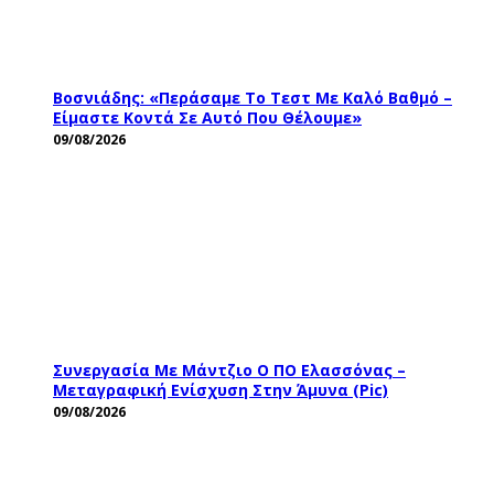
Βοσνιάδης: «Περάσαμε Το Τεστ Με Καλό Βαθμό –
Είμαστε Κοντά Σε Αυτό Που Θέλουμε»
09/08/2026
Συνεργασία Με Μάντζιο Ο ΠΟ Ελασσόνας –
Μεταγραφική Ενίσχυση Στην Άμυνα (pic)
09/08/2026