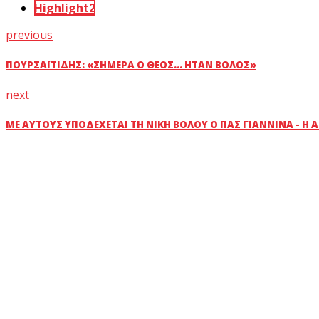
Highlight2
previous
ΠΟΥΡΣΑΪΤΊΔΗΣ: «ΣΉΜΕΡΑ Ο ΘΕΌΣ... ΉΤΑΝ ΒΌΛΟΣ»
next
ΜΕ ΑΥΤΟΎΣ ΥΠΟΔΈΧΕΤΑΙ ΤΗ ΝΊΚΗ ΒΌΛΟΥ Ο ΠΑΣ ΓΙΆΝΝΙΝΑ - Η