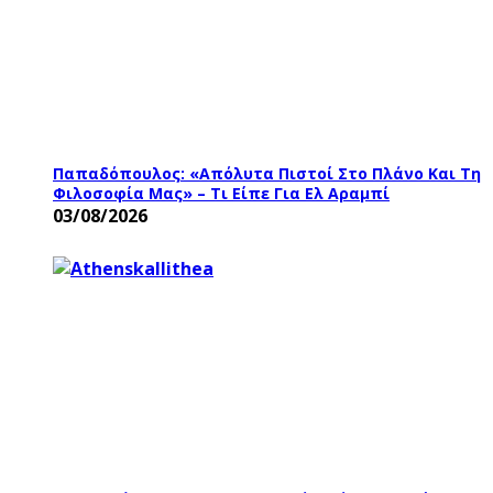
Παπαδόπουλος: «Aπόλυτα Πιστοί Στο Πλάνο Και Τη
Φιλοσοφία Μας» – Τι Είπε Για Ελ Αραμπί
03/08/2026