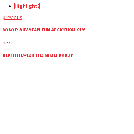
Highlight2
previous
ΒΌΛΟΣ: ΔΙΈΛΥΣΑΝ ΤΗΝ ΑΕΚ Κ17 ΚΑΙ Κ19!
next
ΔΕΚΤΉ Η ΈΦΕΣΗ ΤΗΣ ΝΊΚΗΣ ΒΌΛΟΥ