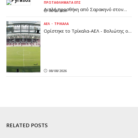
ΠΡΩΤΑΘΛΉΜΑΤΑ ΕΠΣ
Διπλή προσθήκη από Σαρακηνό στον
08/08/2026
Πύρασο
ΑΕΛ
ΤΡΊΚΑΛΑ
Ορίστηκε το Τρίκαλα-ΑΕΛ - Βολιώτης ο
διαιτητής
08/08/2026
RELATED POSTS