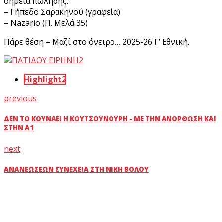
σημεία πώλησης:
– Γήπεδο Σαρακηνού (γραφεία)
– Nazario (Π. Μελά 35)
Πάρε θέση – Μαζί στο όνειρο… 2025-26 Γ’ Εθνική.
Highlight2
previous
ΔΕΝ ΤΟ ΚΟΥΝΆΕΙ Η ΚΟΥΤΣΟΥΝΟΎΡΗ - ΜΕ ΤΗΝ ΑΝΌΡΘΩΣΗ ΚΑΙ
ΣΤΗΝ Α1
next
ΑΝΑΝΕΏΣΕΩΝ ΣΥΝΈΧΕΙΑ ΣΤΗ ΝΊΚΗ ΒΌΛΟΥ