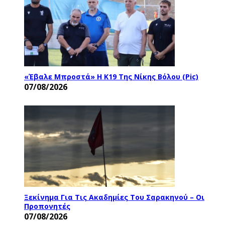
«Έβαλε Μπροστά» Η Κ19 Της Νίκης Βόλου (pic)
07/08/2026
Ξεκίνημα Για Τις Ακαδημίες Του Σαρακηνού – Οι
Προπονητές
07/08/2026