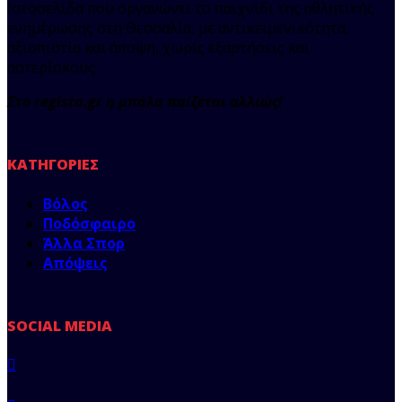
Ιστοσελίδα που οργανώνει το παιχνίδι της αθλητικής
ενημέρωσης στη Θεσσαλία, με αντικειμενικότητα,
αξιοπιστία και άποψη, χωρίς εξαρτήσεις και
αστερίσκους.
Στο regista.gr η μπάλα παίζεται αλλιώς!
ΚΑΤΗΓΟΡΊΕΣ
Βόλος
Ποδόσφαιρο
Άλλα Σπορ
Απόψεις
SOCIAL MEDIA