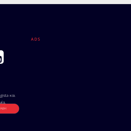
ADS
gista και
νέα.