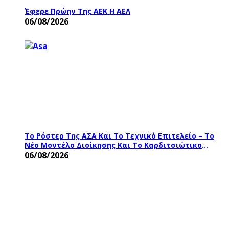
Έφερε Πρώην Της ΑΕΚ Η ΑΕΛ
06/08/2026
Το Ρόστερ Της ΑΣΑ Και Το Τεχνικό Επιτελείο – Το
Νέο Μοντέλο Διοίκησης Και Το Καρδιτσιώτικο
Χρώμα
06/08/2026