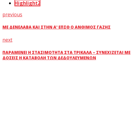
Highlight2
previous
ΜΕ ΔΕΝΕΛΆΒΑ ΚΑΙ ΣΤΗΝ Α' ΕΠΣΘ Ο ΆΝΘΙΜΟΣ ΓΑΖΉΣ
next
ΠΑΡΑΜΈΝΕΙ Η ΣΤΑΣΙΜΌΤΗΤΑ ΣΤΑ ΤΡΊΚΑΛΑ – ΣΥΝΕΧΊΖΕΤΑΙ ΜΕ
ΔΌΣΕΙΣ Η ΚΑΤΑΒΟΛΉ ΤΩΝ ΔΕΔΟΥΛΕΥΜΈΝΩΝ