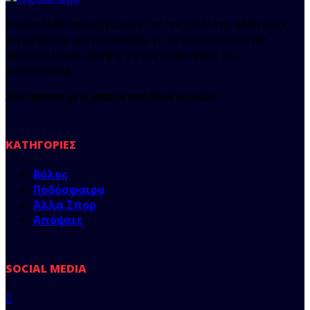
Ιστοσελίδα που οργανώνει το παιχνίδι της αθλητικής
ενημέρωσης στη Θεσσαλία, με αντικειμενικότητα,
αξιοπιστία και άποψη, χωρίς εξαρτήσεις και
αστερίσκους.
Στο regista.gr η μπάλα παίζεται αλλιώς!
ΚΑΤΗΓΟΡΊΕΣ
Βόλος
Ποδόσφαιρο
Άλλα Σπορ
Απόψεις
SOCIAL MEDIA