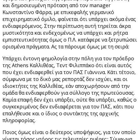
και δημοσιευμένη πρόταση από τον manager
Κωνσταντίνο Φάρρα, με επικεφαλής γερμανικό
επιχειρηματικό όμιλο, φαίνεται ότι υπάρχει ακόμα ένας
ενδιαφερόμενος. Στην περίπτωση αυτή τηρείται άκρα
μυστικότητα και ενδεχομένως να υπάρχει και ρήτρα
εμπιστευτικότητας όμως ο Π.Λ. κατάφερε να ξετρυπώσει
ορισμένα πράγματα. Ας τα πάρουμε όμως με τη σειρά:
Υπάρχει έντονη φημολογία στην πόλη για τον πρόεδρο
της Athens Καλλιθέας, Τεντ Φιλιππάκο ότι είναι αυτός
που έχει ενδιαφερθεί για τον ΠΑΣ Γιάννινα. Κάτι τέτοιο,
σύμφωνα με το δικό μας ρεπορτάζ δεν ισχύει, και οι
ιδιοκτήτες της Καλλιθέας, εάν αποχωρήσουν από την
ομάδα θα ενδιαφερθούν για σύλλογο της πρωτεύουσας.
Καμία επαφή δεν έχει υπάρξει, ούτε θα υπάρξει, καθώς ο
συγκεκριμένος δεν ενδιαφέρεται για τον ΠΑΣ, κάτι που
επαλήθευσε και ο ίδιος ο συντάκτης της αρχικής
πληροφορίας.
Ποιος όμως είναι ο δεύτερος υποψήφιος, για τον οποίο
γίνεται τόσος ντόρος τις τελευταίες ημέρες;; Σύμφωνα