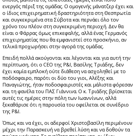
ενεργός πέριξ της ομάδας. Ο ομογενής μάνατζερ έχει και
ο ίδιος επιχειρηματική δραστηριότητα στη Θεσπρωτία
και συγκεκριμένα στα Σύβοτα και περνάει όλο τον
χρόνο του πλέον στη συγκεκριμένη περιοχή. Δεν θα
είναι ο Φάρρας όμως επικεφαλής, αλλά ένας Γερμανός
επιχειρηματίας που θα εμφανιστεί στο προσκήνιο, αν
τελικά προχωρήσει στην αγορά της ομάδας.
Επειδή πολλά ακούγονται και λέγονται και για αυτή την
περίπτωση, ότι ο CEO της P&I, Βασίλης Τριάδης, δεν
έχει καμία εμπλοκή ούτε διάθεση να ασχοληθεί με το
ποδόσφαιρο, παρότι οι δύο του γιοι, Αλέξης και
Παναγιώτης, ήταν ποδοσφαιριστές και μάλιστα φόρεσαν
και τη φανέλα του ΠΑΣ Γιάννινα. Ο κ. Τριάδης βρίσκεται
αυτές τις ημέρες στην πόλη των Ιωαννίνων, αλλά
ξεκαθάρισε ότι η παρουσία του οφείλεται σε συνέδριο
της P&I.
Όπως και να έχει, οι αδερφοί Χριστοβασίλη περιμένουν
μέχρι την Παρασκευή να βρεθεί λύση και να δοθούν τα