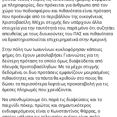
με πληροφορίες, δεν πρόκειται για άνθρωπο από τον
χώρο του ποδοσφαίρου και πιθανότατα είναι πρόταση
που προέκυψε από το περιβάλλον της οικογένειας
Χριστοβασίλη. Μέχρι στιγμής δεν υπάρχουν άλλα
στοιχεία για την ταυτότητά του, παρά μόνο ότι συζητάει
απευθείας με τους διοικούντες του ΠΑΣ και πιθανότατα
να δραστηριοποιείται επιχειρηματικά στην Αμερική.
Στην πόλη των Ιωαννίνων κυκλοφόρησαν κάποιες
φήμες ότι έχουν μεσολαβήσει Γιαννιώτες για τη
δεύτερη πρόταση το οποίο όμως διαψεύδεται από
πλευράς Χριστοβασίληδων. Με τα μέχρι στιγμής
δεδομένα, οι δυο προτάσεις εμφανίζουν μοιρασμένες
πιθανότητες και τα πάντα θα κριθούν στο ποιος θα
δώσει τα περισσότερα λεφτά ως προκαταβολή για τις
άμεσες πληρωμές που χρειάζονται.
Να υπενθυμίσουμε ότι παρά τις διαψεύσεις και το
παιχνίδι πόκερ, πρώτος και σημαντικότερος
ενδιαφερόμενος είναι ο Κωνσταντίνος Φάρρας, ο
οποίος μάλιστα τις τελευταίες ημέρες είναι πολύ