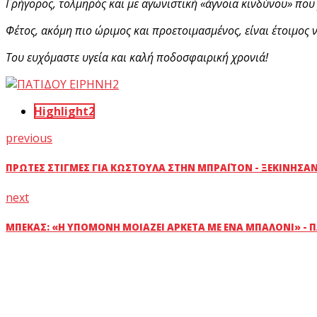
Γρήγορος, τολμηρός και με αγωνιστική «άγνοια κινδύνου» που 
Φέτος, ακόμη πιο ώριμος και προετοιμασμένος, είναι έτοιμος 
Του ευχόμαστε υγεία και καλή ποδοσφαιρική χρονιά!
Highlight2
previous
ΠΡΏΤΕΣ ΣΤΙΓΜΈΣ ΓΙΑ ΚΩΣΤΟΎΛΑ ΣΤΗΝ ΜΠΡΆΙΤΟΝ - ΞΕΚΊΝΗΣΑΝ 
next
ΜΠΈΚΑΣ: «Η ΥΠΟΜΟΝΉ ΜΟΙΆΖΕΙ ΑΡΚΕΤΆ ΜΕ ΈΝΑ ΜΠΑΛΌΝΙ» - 