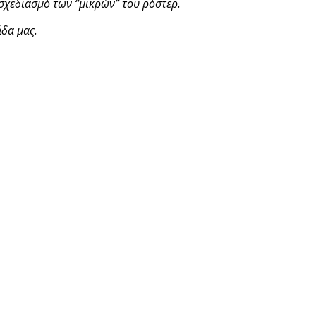
 σχεδιασμό των “μικρών” του ρόστερ.
άδα μας.