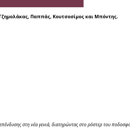
ι Τζημολάκας, Παππάς, Κουτσοσίμος και Μπόντης.
ι επένδυσης στη νέα γενιά, διατηρώντας στο ρόστερ του ποδοσφ