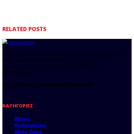
RELATED POSTS
Ιστοσελίδα που οργανώνει το παιχνίδι της αθλητικής
ενημέρωσης στη Θεσσαλία, με αντικειμενικότητα,
αξιοπιστία και άποψη, χωρίς εξαρτήσεις και
αστερίσκους.
Στο regista.gr η μπάλα παίζεται αλλιώς!
ΚΑΤΗΓΟΡΊΕΣ
Βόλος
Ποδόσφαιρο
Άλλα Σπορ