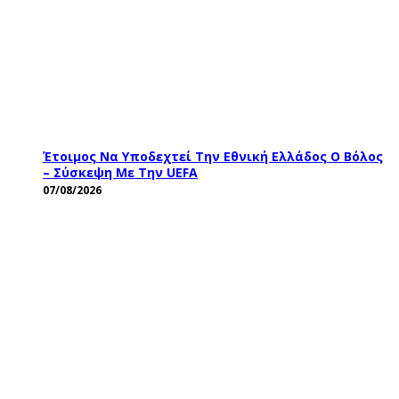
Έτοιμος Να Υποδεχτεί Την Εθνική Ελλάδος Ο Βόλος
– Σύσκεψη Με Την UEFA
07/08/2026