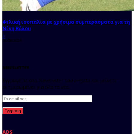
Φιλική ισοπαλία με χρήσιμα συμπεράσματα για τη
Νίκη Βόλου
05/08/2026
NEWSLETTER
Εγγραφείτε στο Newsletter του regista και μείνετε
ενημερωμένοι για όλα τα νέα.
ADS