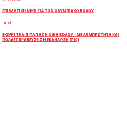
ΕΠΙΒΛΗΤΙΚΉ ΝΊΚΗ ΓΙΑ ΤΟΝ ΟΛΥΜΠΙΑΚΌ ΒΌΛΟΥ
next
ΈΚΟΨΕ ΤΗΝ ΠΊΤΑ ΤΗΣ Η ΝΊΚΗ ΒΌΛΟΥ - ΜΕ ΛΑΜΠΡΌΤΗΤΑ ΚΑΙ
ΠΟΛΛΈΣ ΒΡΑΒΕΎΣΕΙΣ Η ΕΚΔΉΛΩΣΗ (PIC)