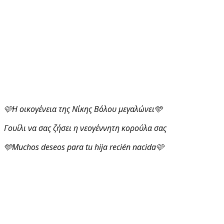
🩷Η οικογένεια της Νίκης Βόλου μεγαλώνει🩵
Γουίλι να σας ζήσει η νεογέννητη κορούλα σας
🩵Muchos deseos para tu hija recién nacida🩷