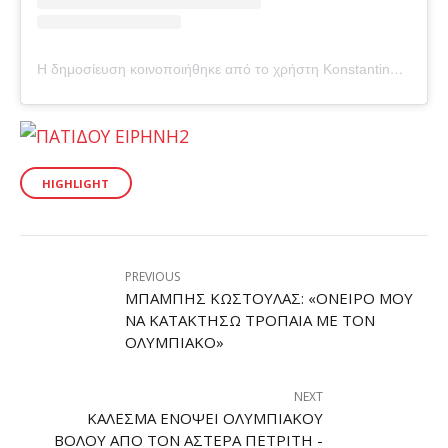
Η δημοσίευση κοινοποιήθηκε από το χρήστη Konstantinos Bratsos (@konstantinosbratsos)
HIGHLIGHT
PREVIOUS
ΜΠΆΜΠΗΣ ΚΩΣΤΟΎΛΑΣ: «ΌΝΕΙΡΌ ΜΟΥ
ΝΑ ΚΑΤΑΚΤΉΣΩ ΤΡΌΠΑΙΑ ΜΕ ΤΟΝ
ΟΛΥΜΠΙΑΚΌ»
NEXT
ΚΆΛΕΣΜΑ ΕΝΌΨΕΙ ΟΛΥΜΠΙΑΚΟΎ
ΒΌΛΟΥ ΑΠΌ ΤΟΝ ΑΣΤΈΡΑ ΠΕΤΡΙΤΉ -