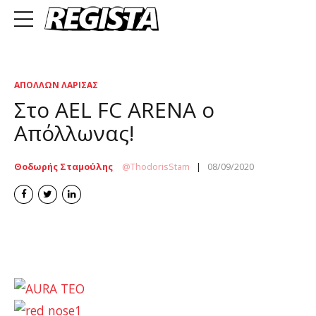
ΑΠΌΛΛΩΝ ΛΆΡΙΣΑΣ
Στο AEL FC ARENA o
Απόλλωνας!
Θοδωρής Σταμούλης
ThodorisStam
08/09/2020