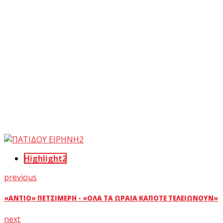
Highlight2
previous
«ΑΝΤΊΟ» ΠΕΤΣΙΜΈΡΗ - «ΌΛΑ ΤΑ ΩΡΑΊΑ ΚΆΠΟΤΕ ΤΕΛΕΙΏΝΟΥΝ»
next