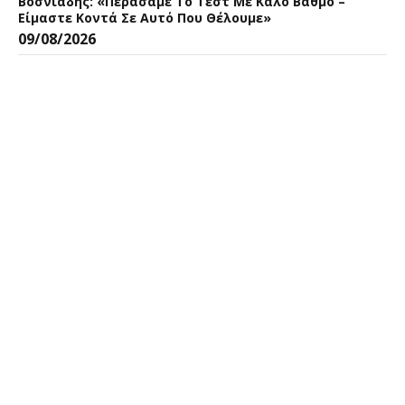
Βοσνιάδης: «Περάσαμε Το Τεστ Με Καλό Βαθμό –
Είμαστε Κοντά Σε Αυτό Που Θέλουμε»
09/08/2026