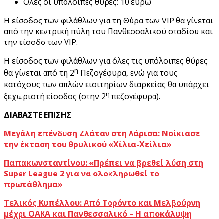
Ολες οι υπόλοιπες θύρες: 10 ευρώ
Η είσοδος των φιλάθλων για τη Θύρα των VIP θα γίνεται
από την κεντρική πύλη του Πανθεσσαλικού σταδίου και
την είσοδο των VIP.
Η είσοδος των φιλάθλων για όλες τις υπόλοιπες θύρες
η
θα γίνεται από τη 2
Πεζογέφυρα, ενώ για τους
κατόχους των απλών εισιτηρίων διαρκείας θα υπάρχει
η
ξεχωριστή είσοδος (στην 2
πεζογέφυρα).
ΔΙΑΒΑΣΤΕ ΕΠΙΣΗΣ
Μεγάλη επένδυση Ζλάταν στη Λάρισα: Νοίκιασε
την έκταση του θρυλικού «Χίλια-Χείλια»
Παπακωνσταντίνου: «Πρέπει να βρεθεί λύση στη
Super League 2 για να ολοκληρωθεί το
πρωτάθλημα»
Τελικός Κυπέλλου: Από Τορόντο και Μελβούρνη
μέχρι ΟΑΚΑ και Πανθεσσαλικό – Η αποκάλυψη