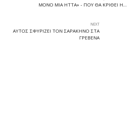
ΜΌΝΟ ΜΙΑ ΉΤΤΑ» - ΠΟΎ ΘΑ ΚΡΙΘΕΊ Η
ΆΝΟΔΟΣ ΣΤΗ Γ' ΕΘΝΙΚΉ
NEXT
ΑΥΤΌΣ ΣΦΥΡΊΖΕΙ ΤΟΝ ΣΑΡΑΚΗΝΌ ΣΤΑ
ΓΡΕΒΕΝΆ