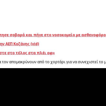
ύπησε σοβαρά και πήγε στο νοσοκομείο με ασθενοφόρο
ν ΑΕΠ Κοζάνης (vid)
στε στο τέλος στα πλέι οφ»
τον απομακρύνουν από το χορτάρι για να συνεχιστεί το μ