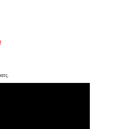
!
ατς.