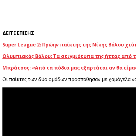
ΔΕΙΤΕ ΕΠΙΣΗΣ
Super League 2: Πρώην παίκτης της Νίκης Βόλου χτ
Ολυμπιακός Βόλου: Τα στιγμιότυπα της ήττας από τη
Μπράτσος: «Από τα πόδια μας εξαρτάται αν θα είμα
Οι παίκτες των δύο ομάδων προσπάθησαν με χαμόγελα να 