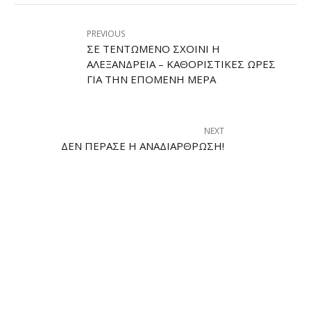
PREVIOUS
ΣΕ ΤΕΝΤΩΜΈΝΟ ΣΧΟΙΝΊ Η
ΑΛΕΞΆΝΔΡΕΙΑ – ΚΑΘΟΡΙΣΤΙΚΈΣ ΏΡΕΣ
ΓΙΑ ΤΗΝ ΕΠΌΜΕΝΗ ΜΈΡΑ
NEXT
ΔΕΝ ΠΈΡΑΣΕ Η ΑΝΑΔΙΆΡΘΡΩΣΗ!