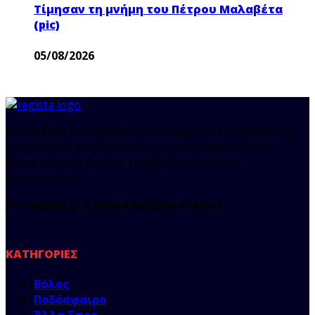
Τίμησαν τη μνήμη του Πέτρου Μαλαβέτα
(pic)
05/08/2026
Ιστοσελίδα που οργανώνει το παιχνίδι της αθλητικής
ενημέρωσης στη Θεσσαλία, με αντικειμενικότητα,
αξιοπιστία και άποψη, χωρίς εξαρτήσεις και
αστερίσκους.
Στο regista.gr η μπάλα παίζεται αλλιώς!
ΚΑΤΗΓΟΡΊΕΣ
Βόλος
Ποδόσφαιρο
Άλλα Σπορ