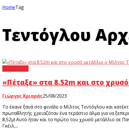
Home
Tag
Τεντόγλου Αρχε
Άλλα Σπορ
«Πέταξε» στα 8.52m και στο χρυσ
Γιώργος Κριαράς
25/08/2023
Το έκανε ξανά στο φινάλε ο Μίλτος Τεντόγλου και κατέ
πρωταθλητής χρειαζόταν ένα τεράστιο άλμα για να ξεπερά
8,52μ! Αυτό ήταν και το πρώτο του χρυσό μετάλλιο σε Π
Γκέιλ,...