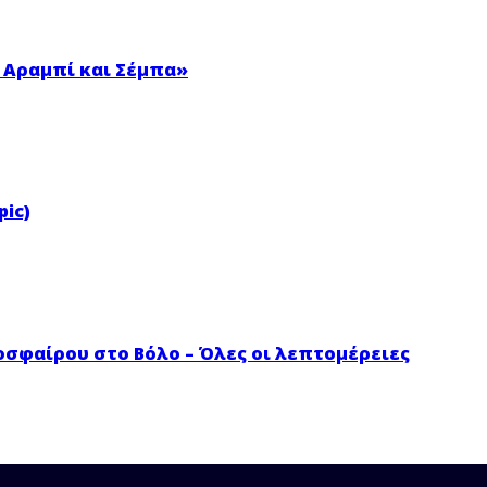
 Αραμπί και Σέμπα»
pic)
σφαίρου στο Βόλο – Όλες οι λεπτομέρειες