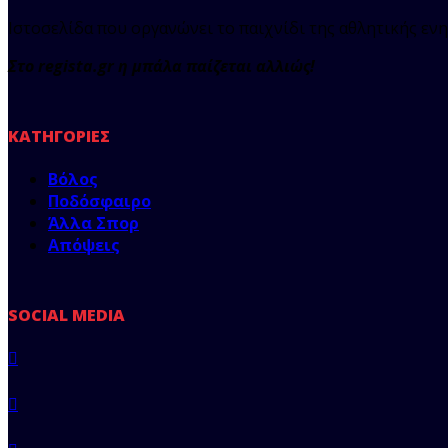
Ιστοσελίδα που οργανώνει το παιχνίδι της αθλητικής ενη
Στο regista.gr η μπάλα παίζεται αλλιώς!
ΚΑΤΗΓΟΡΊΕΣ
Βόλος
Ποδόσφαιρο
Άλλα Σπορ
Απόψεις
SOCIAL MEDIA