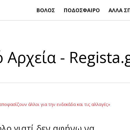
ΒΌΛΟΣ
ΠΟΔΌΣΦΑΙΡΟ
ΆΛΛΑ Σ
Αρχεία - Regista.
λο γιατί δεν αφήνω να