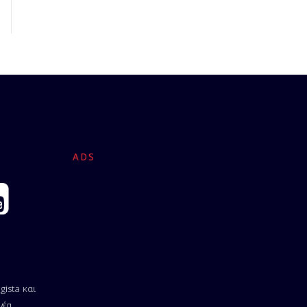
ADS
gista και
νέα.