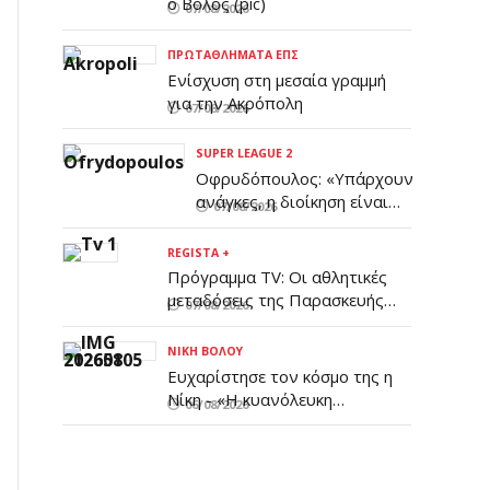
ο Βόλος (pic)
07/08/2026
ΠΡΩΤΑΘΛΉΜΑΤΑ ΕΠΣ
Ενίσχυση στη μεσαία γραμμή
για την Ακρόπολη
07/08/2026
SUPER LEAGUE 2
Οφρυδόπουλος: «Υπάρχουν
ανάγκες, η διοίκηση είναι
07/08/2026
ενημερωμένη»
REGISTA +
Πρόγραμμα TV: Οι αθλητικές
μεταδόσεις της Παρασκευής
07/08/2026
7/8
ΝΊΚΗ ΒΌΛΟΥ
Ευχαρίστησε τον κόσμο της η
Νίκη - «Η κυανόλευκη
06/08/2026
οικογένειά μας παραμένει
συσπειρωμένη και δυνατή»