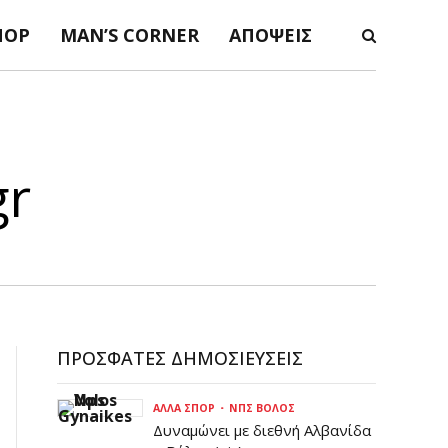
ΠΟΡ
MAN’S CORNER
ΑΠΌΨΕΙΣ
gr
ΠΡΌΣΦΑΤΕΣ ΔΗΜΟΣΙΕΎΣΕΙΣ
ΆΛΛΑ ΣΠΟΡ
ΝΠΣ ΒΌΛΟΣ
Δυναμώνει με διεθνή Αλβανίδα