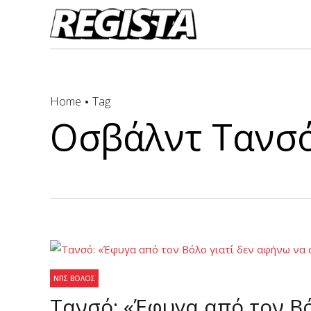
Home
Tag
Οσβάλντ Τανσό 
ΝΠΣ ΒΌΛΟΣ
Τανσό: «Έφυγα από τον Βό