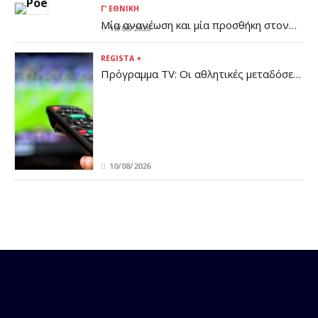
μπροστά μας»
Γ’ ΕΘΝΙΚΉ
Μία ανανέωση και μία προσθήκη στον
10/08/2026
ΠΟ Ελασσόνας
REGISTA +
Πρόγραμμα TV: Οι αθλητικές μεταδόσεις
της Δευτέρας 10/8
10/08/2026