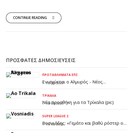
CONTINUE READING
ΠΡΌΣΦΑΤΕΣ ΔΗΜΟΣΙΕΎΣΕΙΣ
ΠΡΩΤΑΘΛΉΜΑΤΑ ΕΠΣ
Ενισχύεται ο Αλμυρός - Νέος
10/08/2026
προπονητής τερματοφυλάκων (pic)
ΤΡΊΚΑΛΑ
Νέα προσθήκη για τα Τρίκαλα (pic)
10/08/2026
SUPER LEAGUE 2
Βοσνιάδης: «Γεμάτο και βαθύ ρόστερ ο
10/08/2026
Πανσερραϊκός - Έχουμε πολύ δρόμο