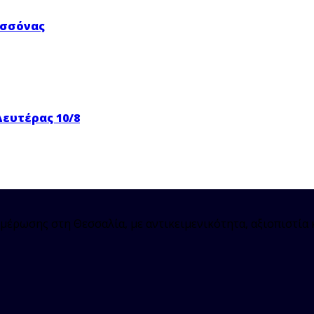
ασσόνας
Δευτέρας 10/8
μέρωσης στη Θεσσαλία, με αντικειμενικότητα, αξιοπιστία 