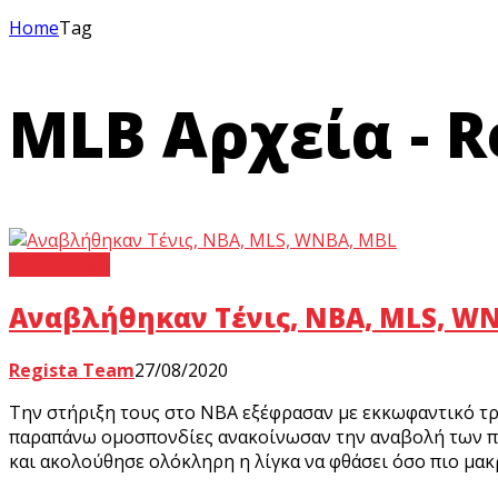
Home
Tag
MLB Αρχεία - R
Άλλα Σπορ
Aναβλήθηκαν Tένις, ΝΒΑ, MLS, W
Regista Team
27/08/2020
Την στήριξη τους στο NBA εξέφρασαν με εκκωφαντικό τρό
παραπάνω ομοσπονδίες ανακοίνωσαν την αναβολή των πρ
και ακολούθησε ολόκληρη η λίγκα να φθάσει όσο πιο μα