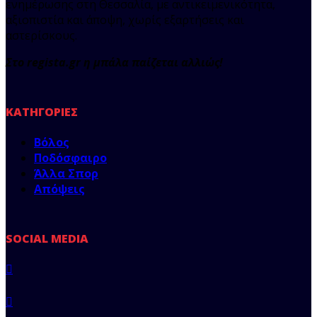
ενημέρωσης στη Θεσσαλία, με αντικειμενικότητα,
αξιοπιστία και άποψη, χωρίς εξαρτήσεις και
αστερίσκους.
Στο regista.gr η μπάλα παίζεται αλλιώς!
ΚΑΤΗΓΟΡΊΕΣ
Βόλος
Ποδόσφαιρο
Άλλα Σπορ
Απόψεις
SOCIAL MEDIA