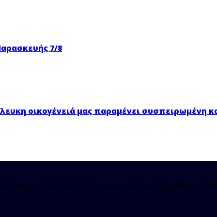
Παρασκευής 7/8
νόλευκη οικογένειά μας παραμένει συσπειρωμένη κ
μέρωσης στη Θεσσαλία, με αντικειμενικότητα, αξιοπιστία 