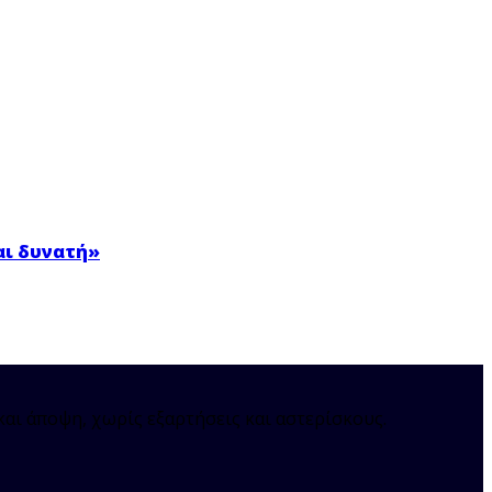
αι δυνατή»
και άποψη, χωρίς εξαρτήσεις και αστερίσκους.