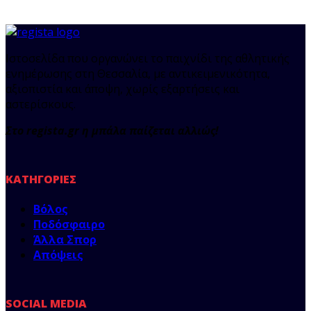
Ιστοσελίδα που οργανώνει το παιχνίδι της αθλητικής
ενημέρωσης στη Θεσσαλία, με αντικειμενικότητα,
αξιοπιστία και άποψη, χωρίς εξαρτήσεις και
αστερίσκους.
Στο regista.gr η μπάλα παίζεται αλλιώς!
ΚΑΤΗΓΟΡΊΕΣ
Βόλος
Ποδόσφαιρο
Άλλα Σπορ
Απόψεις
SOCIAL MEDIA