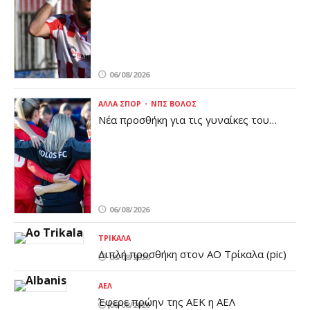
06/08/2026
ΆΛΛΑ ΣΠΟΡ
ΝΠΣ ΒΌΛΟΣ
Νέα προσθήκη για τις γυναίκες του
Βόλου (pic)
06/08/2026
ΤΡΊΚΑΛΑ
Διπλή προσθήκη στον ΑΟ Τρίκαλα (pic)
06/08/2026
ΑΕΛ
Έφερε πρώην της ΑΕΚ η ΑΕΛ
06/08/2026