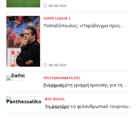
08/08/2026
SUPER LEAGUE 2
Παπαδόπουλος: «Παράδειγμα προς
μίμηση Ελ Αραμπί και Σέμπα»
08/08/2026
ΠΡΩΤΑΘΛΉΜΑΤΑ ΕΠΣ
Ενίσχυση στη γραμμή κρούσης για τη
08/08/2026
Δάφνη (pic)
ΝΠΣ ΒΌΛΟΣ
Τη Δευτέρα το φιλανθρωπικό τουρνουά
08/08/2026
ποδοσφαίρου στο Βόλο – Όλες οι
λεπτομέρειες