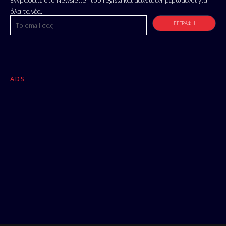
Εγγραφείτε στο Newsletter του regista και μείνετε ενημερωμένοι για
όλα τα νέα.
ADS