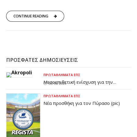
CONTINUE READING
ΠΡΌΣΦΑΤΕΣ ΔΗΜΟΣΙΕΎΣΕΙΣ
ΠΡΩΤΑΘΛΉΜΑΤΑ ΕΠΣ
Μεσοεπιθετική ενίσχυση για την
08/08/2026
Ακρόπολη
ΠΡΩΤΑΘΛΉΜΑΤΑ ΕΠΣ
Νέα προσθήκη για τον Πύρασο (pic)