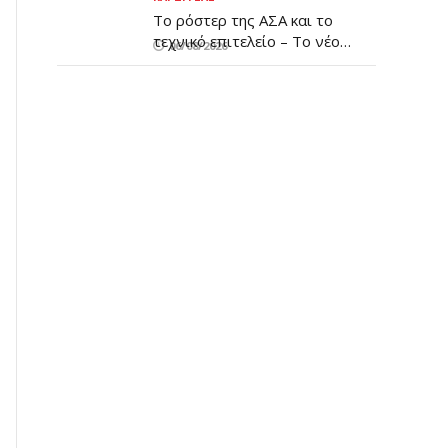
Το ρόστερ της ΑΣΑ και το
τεχνικό επιτελείο – Το νέο
06/08/2026
μοντέλο διοίκησης και το
καρδιτσιώτικο χρώμα