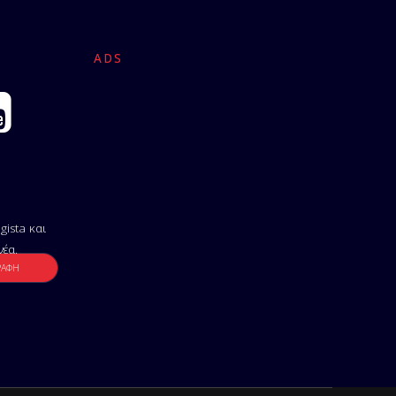
ADS
gista και
νέα.