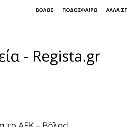
ΒΌΛΟΣ
ΠΟΔΌΣΦΑΙΡΟ
ΆΛΛΑ Σ
ία - Regista.gr
α το ΑΕΚ – Βόλος!