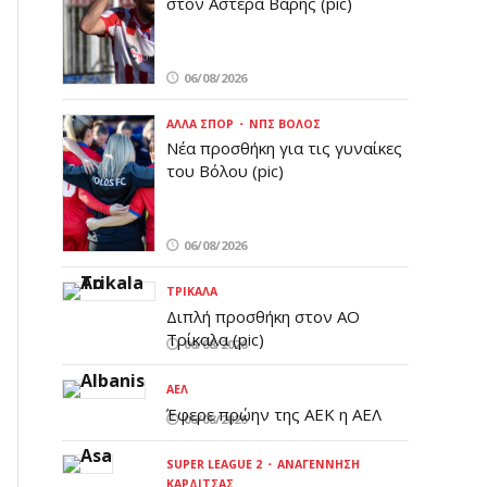
στον Αστέρα Βάρης (pic)
06/08/2026
ΆΛΛΑ ΣΠΟΡ
ΝΠΣ ΒΌΛΟΣ
Νέα προσθήκη για τις γυναίκες
του Βόλου (pic)
06/08/2026
ΤΡΊΚΑΛΑ
Διπλή προσθήκη στον ΑΟ
Τρίκαλα (pic)
06/08/2026
ΑΕΛ
Έφερε πρώην της ΑΕΚ η ΑΕΛ
06/08/2026
SUPER LEAGUE 2
ΑΝΑΓΈΝΝΗΣΗ
ΚΑΡΔΊΤΣΑΣ