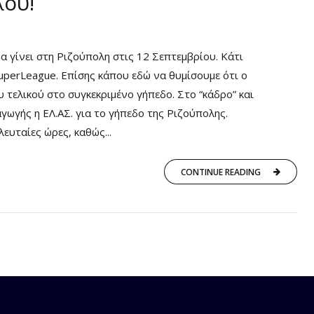
λου!
α γίνει στη Ριζούπολη στις 12 Σεπτεμβρίου. Κάτι
SuperLeague. Επίσης κάπου εδώ να θυμίσουμε ότι ο
υ τελικού στο συγκεκριμένο γήπεδο. Στο “κάδρο” και
γωγής η ΕΛ.ΑΣ. για το γήπεδο της Ριζούπολης.
ευταίες ώρες, καθώς...
CONTINUE READING