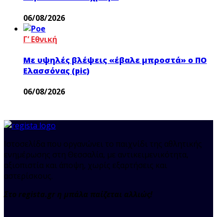
06/08/2026
Γ’ Εθνική
Με υψηλές βλέψεις «έβαλε μπροστά» ο ΠΟ
Ελασσόνας (pic)
06/08/2026
Ιστοσελίδα που οργανώνει το παιχνίδι της αθλητικής
ενημέρωσης στη Θεσσαλία, με αντικειμενικότητα,
αξιοπιστία και άποψη, χωρίς εξαρτήσεις και
αστερίσκους.
Στο regista.gr η μπάλα παίζεται αλλιώς!