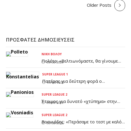
Older Posts
ΠΡΌΣΦΑΤΕΣ ΔΗΜΟΣΙΕΎΣΕΙΣ
ΝΊΚΗ ΒΌΛΟΥ
Πολέτο: «Βελτιωνόμαστε, θα γίνουμε
09/08/2026
καλύτεροι μέχρι το πρώτο επίσημο
ματς»
SUPER LEAGUE 1
Πατέρας για δεύτερη φορά ο
09/08/2026
Κωνσταντέλιας!
SUPER LEAGUE 2
Έτοιμος για δυνατό «χτύπημα» στην
09/08/2026
επίθεση ο Πανιώνιος (pic)
SUPER LEAGUE 2
Βοσνιάδης: «Περάσαμε το τεστ με καλό
09/08/2026
βαθμό - Είμαστε κοντά σε αυτό που